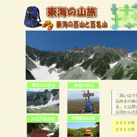
夏
最近の山歩き
東海の百山
「高い山で
山向きの体
る」とは登
山頂からの
京都散歩記他
大江戸散歩記
２０１４年
２０１０年