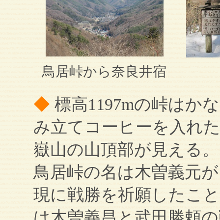
鳥居峠から奈良井宿
◆
標高1197mの峠は
み立てコーヒーを入れた
嶽山の山頂部が見える。
鳥居峠の名は木曽義元が
現に戦勝を祈願したこと
は木曽義昌と武田勝頼の