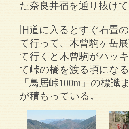
た奈良井宿を通り抜けて
旧道に入るとすぐ石畳
て行って、木曾駒ヶ岳展
て行くと木曾駒がハッキ
て峠の橋を渡る頃にな
「鳥居峠100m」の標
が積もっている。