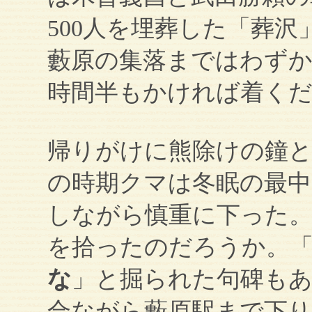
500人を埋葬した「葬
藪原の集落まではわずか3
時間半もかければ着く
帰りがけに熊除けの鐘
の時期クマは冬眠の最中
しながら慎重に下った。
を拾ったのだろうか。
な
」と掘られた句碑も
合ながら藪原駅まで下り