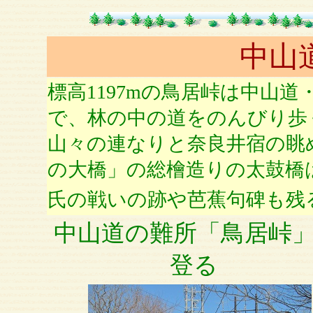
中山
標高1197mの鳥居峠は中山
で、林の中の道をのんびり歩
山々の連なりと奈良井宿の眺
の大橋」の総檜造りの太鼓橋
氏の戦いの跡や芭蕉句碑も残
中山道の難所「鳥居峠
登る