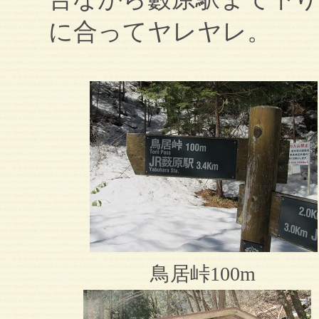
に合ってヤレヤレ。
鳥居峠100m